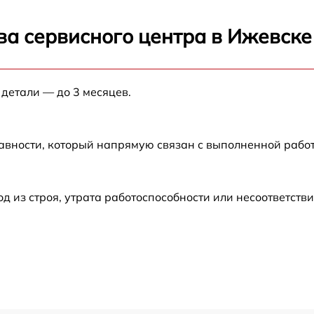
от 60 мин
ва сервисного центра в Ижевске
от 60 мин
 детали — до 3 месяцев.
от 60 мин
авности, который напрямую связан с выполненной рабо
от 60 мин
от 60 мин
из строя, утрата работоспособности или несоответств
от 60 мин
от 60 мин
от 60 мин