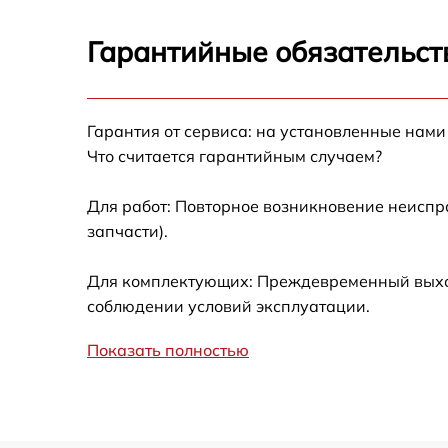
Калибровка и настройка тепловизора
Гарантийные обязательст
Ремонт датчика синхроимпульсов
Гарантия от сервиса: на установленные нами
Ремонт оптики
Что считается гарантийным случаем?
Для работ: Повторное возникновение неиспр
Восстановление питания
запчасти).
Замена ключей управления
Для комплектующих: Преждевременный выход 
соблюдении условий эксплуатации.
Замена корпуса
Показать полностью
Замена аккумулятора
Замена процессора