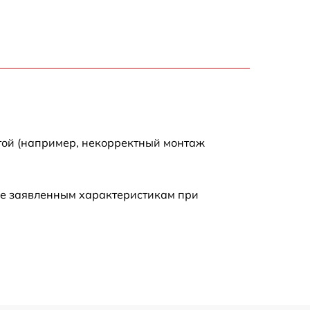
750 р
1550 р
2000 р
той (например, некорректный монтаж
650 р
590 р
ие заявленным характеристикам при
1250 р
590 р
650 р